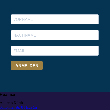
Healman
Andreas Kürth
Schönherrstr. 8 Haus 5a