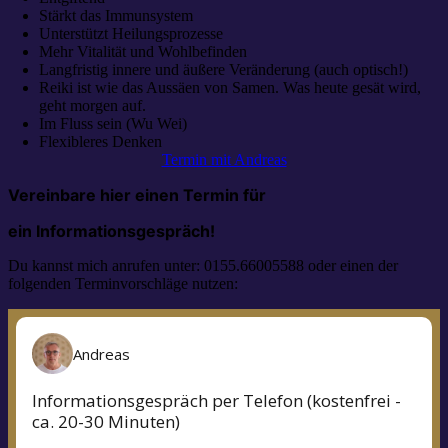
Stärkt das Immunsystem
Unterstützt Heilungsprozesse
Mehr Vitalität und Wohlbefinden
Langfristig innere und äußere Veränderung (auch optisch!)
Reiki ist wie das Aussäen von Samen. Was heute gesät wird,
geht morgen auf.
Im Fluss sein (Wu Wei)
Flexibleres Denken
Termin mit Andreas
Vereinbare hier einen Termin für
ein Informationsgespräch!
Du kannst mich anrufen unter: 0155.66005588 oder einen der
folgenden Terminvorschläge nutzen: