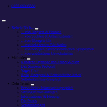
Zum
0155.66005588
Inhalt
springen
Toggle
Navigation
Befreie Dich…
…von Ängsten & Phobien
…von Süchten & Abhängigkeiten
…von Übergewicht
…von belastenden Blockaden
…von nervigen psychosomatischen Symptomen
…von ungünstigen Gewohnheiten
Methoden
Klinische Hypnose und Trance-Reisen
Das Simpson Protocol
Yager-Code
Reiki, Energetik & Feinstoffliche Arbeit
Selbsterkenntnis-Gespräch
Dein Termin
Persönliches Informationsgespräch
Sitzungstermin anfragen
Informationen & Honorar
Die Praxis
Veranstaltungen