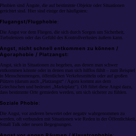
Phobien sind Ängste, die auf bestimmte Objekte oder Situationen
gerichtet sind. Hier sind einige der häufigsten:
Flugangst/Flugphobie
:
Die Angst vor dem Fliegen, die sich durch Sorgen um Sicherheit,
Turbulenzen oder das Gefühl des Kontrollverlustes äußern kann.
Angst, nicht schnell entkommen zu können /
Agoraphobie / Platzangst:
Angst, sich in Situationen zu begeben, aus denen man schwer
entkommen könnte oder in denen man sich hilflos fühlt – zum Beispiel
in Menschenmengen, öffentlichen Verkehrsmitteln oder auf großen
Plätzen (darum auch „Platzangst“ / Agora kommt aus dem
Griechischen und bedeutet „Marktplatz“). Oft führt diese Angst dazu,
dass bestimmte Orte gemieden werden, um sich sicherer zu fühlen.
Soziale Phobie
:
Die Angst, vor anderen bewertet oder negativ wahrgenommen zu
werden, oft verbunden mit Situationen wie Reden in der Öffentlichkeit
Small Talk oder neuen Begegnungen.
Angst vor engen Räumen / Klaustrophobie
: