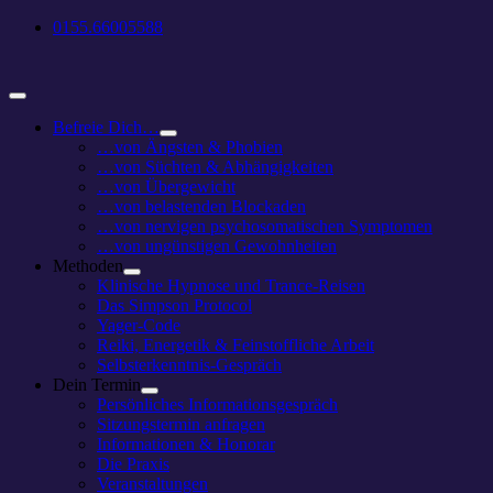
Zum
0155.66005588
Inhalt
springen
Toggle
Navigation
Befreie Dich…
…von Ängsten & Phobien
…von Süchten & Abhängigkeiten
…von Übergewicht
…von belastenden Blockaden
…von nervigen psychosomatischen Symptomen
…von ungünstigen Gewohnheiten
Methoden
Klinische Hypnose und Trance-Reisen
Das Simpson Protocol
Yager-Code
Reiki, Energetik & Feinstoffliche Arbeit
Selbsterkenntnis-Gespräch
Dein Termin
Persönliches Informationsgespräch
Sitzungstermin anfragen
Informationen & Honorar
Die Praxis
Veranstaltungen