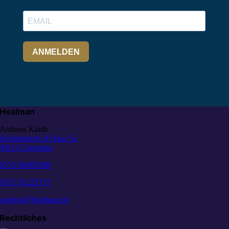
Healman
Andreas Kürth
Schönherrstr. 8 Haus 5a
09113 Chemnitz
0155 66005588
0371 91223717
andreas@healman.de
Rechtliches