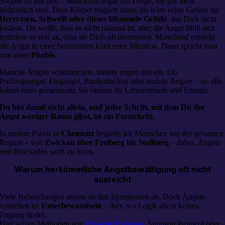
Sorgen zu machen – manchmal sogar um Dinge, die gar nicht
bedrohlich sind. Dein Körper reagiert dann, als wäre echte Gefahr da:
Herzrasen, Schweiß oder dieses lähmende Gefüh
l, das Dich nicht
loslässt. Du weißt, dass es nicht rational ist, aber die Angst fühlt sich
trotzdem so real an, dass sie Dich oft übermannt. Manchmal entsteht
die Angst in einer bestimmten konkreten Situation. Dann spricht man
von einer
Phobie.
Manche Ängste schützen uns, andere engen uns ein. Ob
Prüfungsangst, Flugangst, Panikattacken oder soziale Ängste – sie alle
haben eines gemeinsam: Sie rauben dir Lebensfreude und Energie.
Du bist damit nicht allein, und jeder Schritt, mit dem Du der
Angst weniger Raum gibst, ist ein Fortschritt.
In meiner Praxis in
Chemnitz
begleite ich Menschen aus der gesamten
Region – von
Zwickau über Freiberg bis Stollberg
– dabei, Ängste
und Blockaden sanft zu lösen.
Warum herkömmliche Angstbewältigung oft nicht
ausreicht
Viele Behandlungen setzen an den Symptomen an. Doch Ängste
entstehen im
Unterbewusstsein
– dort, wo Logik allein keinen
Zugang findet.
Hier setzen Methoden wie
klinische Hypnose
, Simpson Protocol oder