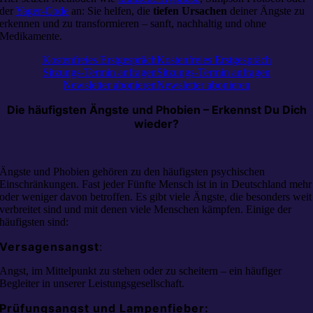
der
Yager-Code
an: Sie helfen, die
tiefen Ursachen
deiner Ängste zu
erkennen und zu transformieren – sanft, nachhaltig und ohne
Medikamente.
Kostenfreies Erstgespräch
Kostenfreies Erstgespräch
Sitzungs-Termin anfragen
Sitzungs-Termin anfragen
Newsletter abonieren
Newsletter abonieren
Die häufigsten Ängste und Phobien – Erkennst Du Dich
wieder?
Ängste und Phobien gehören zu den häufigsten psychischen
Einschränkungen. Fast jeder Fünfte Mensch ist in in Deutschland mehr
oder weniger davon betroffen. Es gibt viele Ängste, die besonders weit
verbreitet sind und mit denen viele Menschen kämpfen. Einige der
häufigsten sind:
Versagensangst
:
Angst, im Mittelpunkt zu stehen oder zu scheitern – ein häufiger
Begleiter in unserer Leistungsgesellschaft.
Prüfungsangst und Lampenfieber: