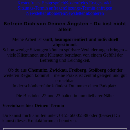
Kostenfreies Erstgespräch
Kostenfreies Erstgespräch
Sitzungs-Termin anfragen
Sitzungs-Termin anfragen
Newsletter abonieren
Newsletter abonieren
Befreie Dich von Deinen Ängsten – Du bist nicht
allein
Meine Arbeit ist
sanft, lösungsorientiert und individuell
abgestimmt
.
Schon wenige Sitzungen können spürbare Veränderungen bringen –
viele Klientinnen und Klienten berichten von einem Gefühl der
Befreiung und Leichtigkeit.
Ob du aus
Chemnitz, Zwickau, Freiberg, Stollberg
oder der
weiteren Region kommst – meine Praxis ist zentral gelegen und gut
erreichbar.
In der schönherr.fabrik findest Du immer einen Parkplatz.
Die Buslinien 22 und 23 halten in unmittelbarer Nähe.
Vereinbare hier Deinen Termin
Du kannst mich anrufen unter: 0155.66005588 oder (besser) Du
kannst dieses Kontaktformular benutzen.