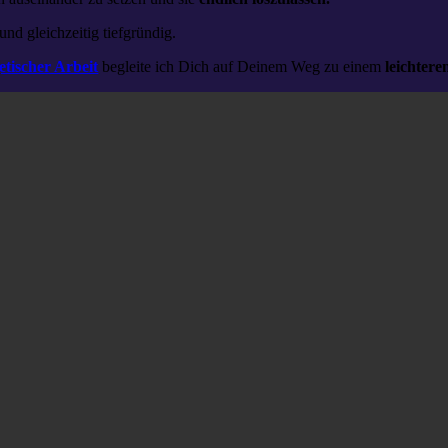
 und gleichzeitig tiefgründig.
etischer Arbeit
begleite ich Dich auf Deinem Weg zu einem
leichtere