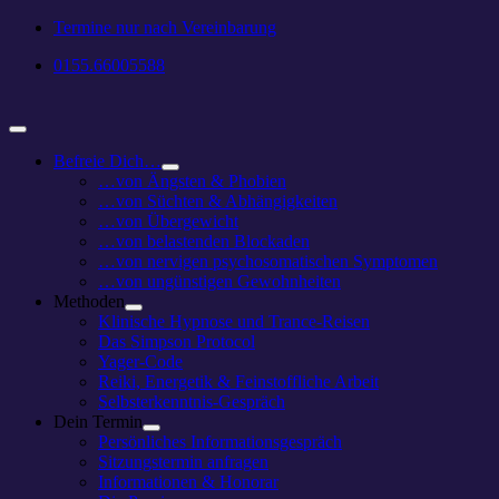
Zum
Termine nur nach Vereinbarung
Inhalt
0155.66005588
springen
Toggle
Navigation
Befreie Dich…
…von Ängsten & Phobien
…von Süchten & Abhängigkeiten
…von Übergewicht
…von belastenden Blockaden
…von nervigen psychosomatischen Symptomen
…von ungünstigen Gewohnheiten
Methoden
Klinische Hypnose und Trance-Reisen
Das Simpson Protocol
Yager-Code
Reiki, Energetik & Feinstoffliche Arbeit
Selbsterkenntnis-Gespräch
Dein Termin
Persönliches Informationsgespräch
Sitzungstermin anfragen
Informationen & Honorar