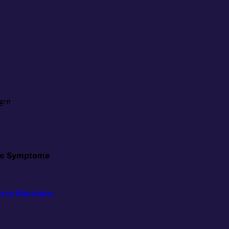
ngen
ige Symptome
eren Blockaden.