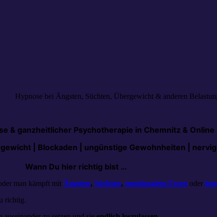
Hypnose bei Ängsten, Süchten, Übergewicht & anderen Belastu
 & ganzheitlicher Psychotherapie in Chemnitz & Online
rgewicht | Blockaden | ungünstige Gewohnheiten | nerv
Wann Du hier richtig bist …
der man kämpft mit
Ängsten
,
Süchten
,
emotionalem Essen
oder
inn
 richtig.
 auseinander zu setzen und sie
endlich loszulassen.