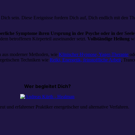
Dich sein. Diese Ereignisse fordern Dich auf, Dich endlich mit den Th
perliche Symptome ihren Ursprung in der Psyche oder in der Seele
dem betroffenen Körperteil auseinander setzt.
Vollständige Heilung
wi
on aus moderner Methoden, wie
Klinischer Hypnose,
Yager-Therapie
od
ergetischen Techniken wie
Reiki, Energetik, feinstoffliche Arbeit
, Tranc
Wer begleitet Dich?
ut und erfahrener Praktiker energetischer und alternative Verfahren.