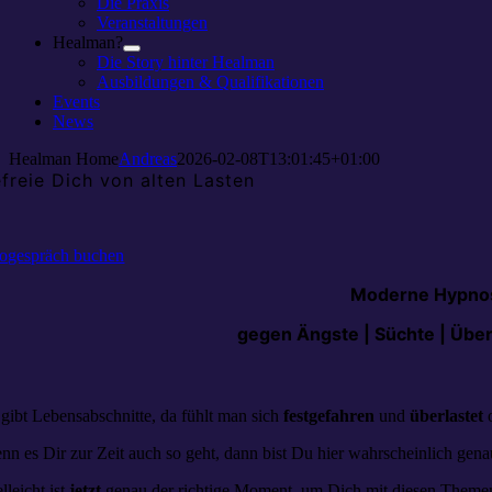
Die Praxis
Veranstaltungen
Healman?
Die Story hinter Healman
Ausbildungen & Qualifikationen
Events
News
Healman Home
Andreas
2026-02-08T13:01:45+01:00
freie Dich von alten Lasten
fogespräch buchen
Moderne Hypnose
gegen Ängste | Süchte | Übe
 gibt Lebensabschnitte, da fühlt man sich
festgefahren
und
überlastet
o
nn es Dir zur Zeit auch so geht, dann bist Du hier wahrscheinlich genau
lleicht ist
jetzt
genau der richtige Moment, um Dich mit diesen Themen