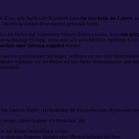
de Krise, jede Sucht oder Krankheit kann
ein Geschenk des Lebens
an 
r Oberfläche Deines Bewusstseins gebrodelt haben.
hon die Heiler und Schamanen früherer Zeiten wussten, dass
viele kör
ine nachhaltige Heilung, wenn man sich ausschließlich medizinisch mit 
sachen einer Störung aufgelöst
werden.
i unseren gemeinsamen Sitzungen, bedienen wir uns einer Kombinati
thoden ergänzen wir bei Bedarf mit bewährten schamanischen und en
nenarbeit.
h bin Andreas Kürth – Heilpraktiker für Psychotherapie, Hypnosetherape
it einigen Jahren begleite ich Menschen, die:
aus Krisen herausfinden wollen
sich aus Ängsten, Süchten oder Mustern befreien möchten