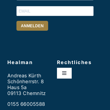
Healman
Rechtliches
Andreas Kürth
Toggle
Schönherrstr. 8
Navigation
AGB
Haus 5a
09113 Chemnitz
Datenschutzerklär
0155 66005588